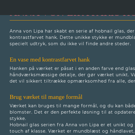
ANNA VON LIPA PARIS 
Anna von Lipa har skabt en serie af hobnail glas, d
kontrastfarvet hank. Dette unikke stykke er mundbl
specielt udtryk, som du ikke vil finde andre steder.
En vase med kontrastfarvet hank
Hanken på værket er påsat i en anden farve end glas
håndværksmæssige detalje, der gør værket unikt. Væ
det vil sikkert tiltrække opmærksomhed fra alle, de
Brug værket til mange formål
Værket kan bruges til mange formål, og du kan både 
blomster. Det er den perfekte løsning til at opdater
stykke.
Hobnail glas serien fra Anna von Lipa er et unikt og 
touch af klasse. Værket er mundblæst og håndlavet,