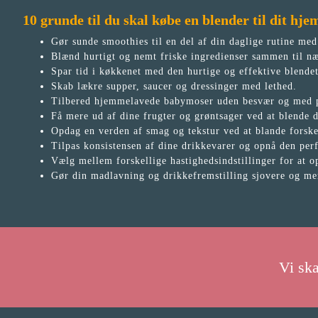
10 grunde til du skal købe en blender til dit hje
Gør sunde smoothies til en del af din daglige rutine med
Blænd hurtigt og nemt friske ingredienser sammen til næ
Spar tid i køkkenet med den hurtige og effektive blende
Skab lækre supper, saucer og dressinger med lethed.
Tilbered hjemmelavede babymoser uden besvær og med p
Få mere ud af dine frugter og grøntsager ved at blende 
Opdag en verden af smag og tekstur ved at blande forsk
Tilpas konsistensen af dine drikkevarer og opnå den perf
Vælg mellem forskellige hastighedsindstillinger for at o
Gør din madlavning og drikkefremstilling sjovere og mer
Vi sk