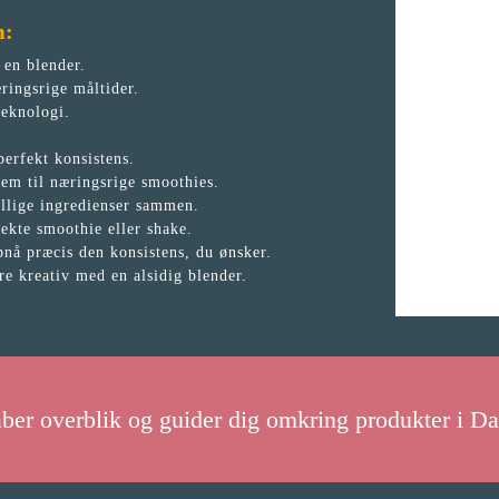
m:
 en blender.
ringsrige måltider.
teknologi.
erfekt konsistens.
dem til næringsrige smoothies.
ellige ingredienser sammen.
ekte smoothie eller shake.
pnå præcis den konsistens, du ønsker.
e kreativ med en alsidig blender.
aber overblik og guider dig omkring produkter i D