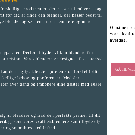
forskellige producenter, der passer til enhver smag
t for dig at finde den blender, der passer bedst til
 nye blender og se frem til en nemmere og mere
Opnå nem og 
vores kvalit
hverdag.
napparater. Derfor tilbyder vi kun blendere fra
 præcision. Vores blendere er designet til at modstå
GÅ TIL WE
kan den rigtige blender gøre en stor forskel i dit
skellige behov og præferencer. Med deres
ltater hver gang og imponere dine gæster med lækre
g af blendere og find den perfekte partner til dit
rdag, som vores kvalitetsblendere kan tilbyde dig.
ter og smoothies med lethed.