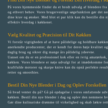
På vores hjemmeside finder du et bredt udvalg af blendere fra 
og ethvert behov. Vores brugervenlige søgefunktion gør det nem
dine krav og ønsker. Med blot et par klik kan du bestille din
effektiv hverdag i køkkenet.
Vælg Kvalitet og Præcision til Dit Køkken
Vi forstår vigtigheden af at have pålidelige og holdbare køkke
anerkendte producenter, der er kendt for deres høje kvalitet og
daglig brug og sikrer dig mange års pålidelig ydeevne.
Uanset om du er en professionel kok eller en ivrig amatørkok, 
køkken. Vores blendere er nøje udvalgt for at imødekomme for
kraftfulde motorer og skarpe knive kan du opnå perfekte resu
retter og smoothies.
Bestil Din Nye Blender i Dag og Oplev Forskellen
Så hvad venter du på? Gå på opdagelse i vores omfattende udval
køkken. Bestil din nye blender i dag og oplev den nemmere hve
Gør dine kulinariske drømme til virkelighed og skab lækre ret