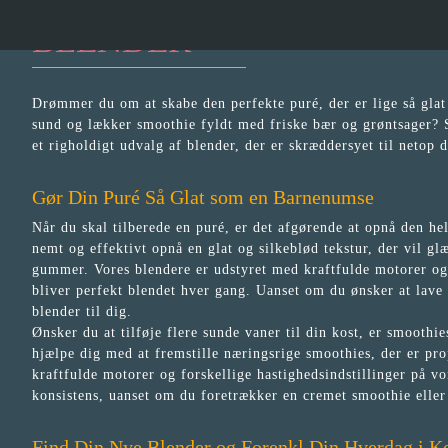
BLENDER
Drømmer du om at skabe den perfekte puré, der er lige så gla
sund og lækker smoothie fyldt med friske bær og grøntsager? 
et righoldigt udvalg af blender, der er skræddersyet til netop 
Gør Din Puré Så Glat som en Barnenumse
Når du skal tilberede en puré, er det afgørende at opnå den he
nemt og effektivt opnå en glat og silkeblød tekstur, der vil 
gummer. Vores blendere er udstyret med kraftfulde motorer og 
bliver perfekt blendet hver gang. Uanset om du ønsker at lave 
blender til dig.
Ønsker du at tilføje flere sunde vaner til din kost, er smoothie
hjælpe dig med at fremstille næringsrige smoothies, der er pr
kraftfulde motorer og forskellige hastighedsindstillinger på v
konsistens, uanset om du foretrækker en cremet smoothie eller
Find Din Nye Blender og Forenkl Din Hverdag i K