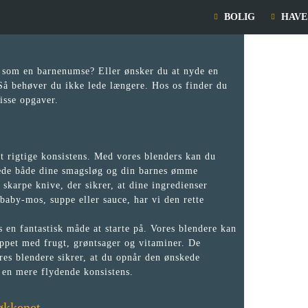
BOLIG
HAVE
t som en barnenumse? Eller ønsker du at nyde en
Så behøver du ikke lede længere. Hos os finder du
disse opgaver.
lt rigtige konsistens. Med vores blenders kan du
glæde både dine smagsløg og din barnes ømme
skarpe knive, der sikrer, at dine ingredienser
baby-mos, suppe eller sauce, har vi den rette
s en fantastisk måde at starte på. Vores blendere kan
oppet med frugt, grøntsager og vitaminer. De
ores blendere sikrer, at du opnår den ønskede
 en mere flydende konsistens.
økkenet