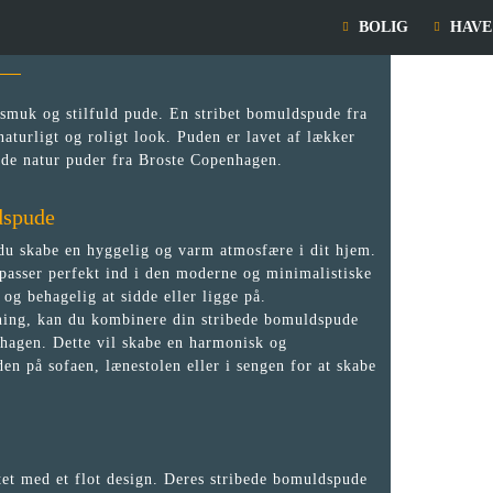
BOLIG
HAVE
smuk og stilfuld pude. En stribet bomuldspude fra
naturligt og roligt look. Puden er lavet af lækker
løde natur puder fra Broste Copenhagen.
ldspude
 du skabe en hyggelig og varm atmosfære i dit hjem.
 passer perfekt ind i den moderne og minimalistiske
 og behagelig at sidde eller ligge på.
etning, kan du kombinere din stribede bomuldspude
nhagen. Dette vil skabe en harmonisk og
en på sofaen, lænestolen eller i sengen for at skabe
tet med et flot design. Deres stribede bomuldspude