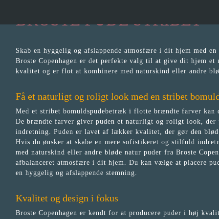
BROSTE PUDE STRIBET
Skab en hyggelig og afslappende atmosfære i dit hjem med en 
Broste Copenhagen er det perfekte valg til at give dit hjem et 
kvalitet og er flot at kombinere med naturskind eller andre b
Få et naturligt og roligt look med en stribet bomu
Med et stribet bomuldspudebetræk i flotte brændte farver kan
De brændte farver giver puden et naturligt og roligt look, der
indretning. Puden er lavet af lækker kvalitet, der gør den blød
Hvis du ønsker at skabe en mere sofistikeret og stilfuld indr
med naturskind eller andre bløde natur puder fra Broste Cope
afbalanceret atmosfære i dit hjem. Du kan vælge at placere pud
en hyggelig og afslappende stemning.
Kvalitet og design i fokus
Broste Copenhagen er kendt for at producere puder i høj kvali