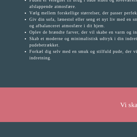
Puden er velegnet til brug i både stuen og soveværel
afslappende atmosfære.
Vælg mellem forskellige størrelser, der passer perfek
Giv din sofa, lænestol eller seng et nyt liv med en s
og afbalanceret atmosfære i dit hjem.
Oplev de brændte farver, der vil skabe en varm og i
Skab et moderne og minimalistisk udtryk i din indret
pudebetrækket.
Forkæl dig selv med en smuk og stilfuld pude, der vil
indretning.
Vi sk