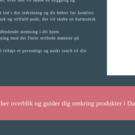
set, hvor den vil skabe en hyggelig og
t ind i din indretning og dit behov for komfort.
muk og stilfuld pude, der vil skabe en harmonisk
ndbydende stemning i dit hjem.
ning med det flotte stribede mønster på
 tilføje et personligt og unikt touch til din
aber overblik og guider dig omkring produkter i D