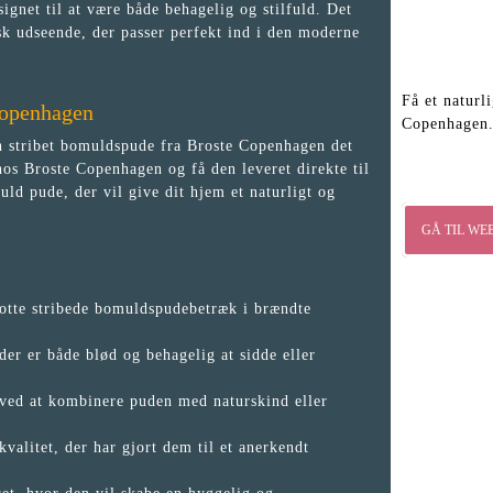
signet til at være både behagelig og stilfuld. Det
sk udseende, der passer perfekt ind i den moderne
Få et naturl
Copenhagen
Copenhagen. 
 en stribet bomuldspude fra Broste Copenhagen det
os Broste Copenhagen og få den leveret direkte til
uld pude, der vil give dit hjem et naturligt og
GÅ TIL WE
flotte stribede bomuldspudebetræk i brændte
der er både blød og behagelig at sidde eller
k ved at kombinere puden med naturskind eller
valitet, der har gjort dem til et anerkendt