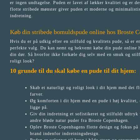
er ingen undtagelse. Puden er lavet af lækker kvalitet og er de
flotte stribede mønster giver puden et moderne og minimalisti
indretning.
Køb din stribede bomuldspude online hos Broste 
Hvis du er på udkig efter en stilfuld og kvalitets pude, så er
perfekte valg. Du kan nemt og bekvemt købe din pude online h
din dør. Så hvorfor ikke forkæle dig selv med en smuk og stilf
roligt look?
10 grunde til du skal købe en pude til dit hjem:
Skab et naturligt og roligt look i dit hjem med det 
farver.
Øg komforten i dit hjem med en pude i høj kvalitet, 
ligge på.
Giv din indretning et sofistikeret og stilfuldt udtry
andre bløde natur puder fra Broste Copenhagen.
Oplev Broste Copenhagens flotte design og fokus på k
brand indenfor indretningsdesign.