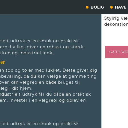
BOLIG
HAVE
Stylrig væ
dekoration
rielt udtryk er en smuk og praktisk
ern, hvilket giver en robust og stærk
GÅ TIL WE
lren og industriel look.
er
n top og to er med lukket. Dette giver dig
opbevaring, da du kan vælge at gemme ting
over kan vægreolen både bruges til
æg i dit hjem.
ndustrielt udtryk får du både en praktisk
em. Investér i en vægreol og oplev en
rielt udtryk er en smuk og praktisk