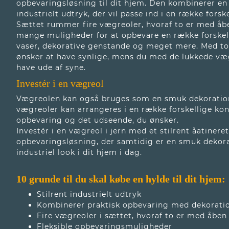
opbevaringsløsning til dit hjem. Den kombinerer en 
industrielt udtryk, der vil passe ind i en række forsk
Sættet rummer fire vægreoler, hvoraf to er med åbe
mange muligheder for at opbevare en række forskel
vaser, dekorative genstande og meget mere. Med to
ønsker at have synlige, mens du med de lukkede væ
have ude af syne.
Investér i en vægreol
Vægreolen kan også bruges som en smuk dekoration 
vægreoler kan arrangeres i en række forskellige kon
opbevaring og det udseende, du ønsker.
Investér i en vægreol i jern med et stilrent åatinere
opbevaringsløsning, der samtidig er en smuk dekorat
industriel look i dit hjem i dag.
10 grunde til du skal købe en hylde
til dit hjem:
Stilrent industrielt udtryk
Kombinerer praktisk opbevaring med dekorati
Fire vægreoler i sættet, hvoraf to er med åben
Fleksible opbevaringsmuligheder