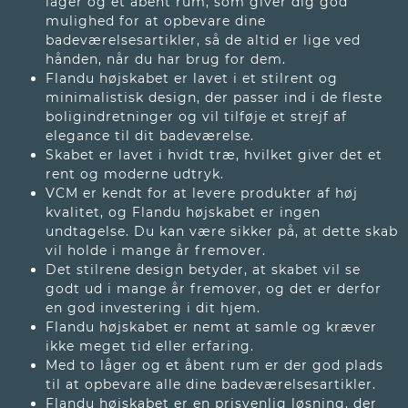
låger og et åbent rum, som giver dig god
mulighed for at opbevare dine
badeværelsesartikler, så de altid er lige ved
hånden, når du har brug for dem.
Flandu højskabet er lavet i et stilrent og
minimalistisk design, der passer ind i de fleste
boligindretninger og vil tilføje et strejf af
elegance til dit badeværelse.
Skabet er lavet i hvidt træ, hvilket giver det et
rent og moderne udtryk.
VCM er kendt for at levere produkter af høj
kvalitet, og Flandu højskabet er ingen
undtagelse. Du kan være sikker på, at dette skab
vil holde i mange år fremover.
Det stilrene design betyder, at skabet vil se
godt ud i mange år fremover, og det er derfor
en god investering i dit hjem.
Flandu højskabet er nemt at samle og kræver
ikke meget tid eller erfaring.
Med to låger og et åbent rum er der god plads
til at opbevare alle dine badeværelsesartikler.
Flandu højskabet er en prisvenlig løsning, der