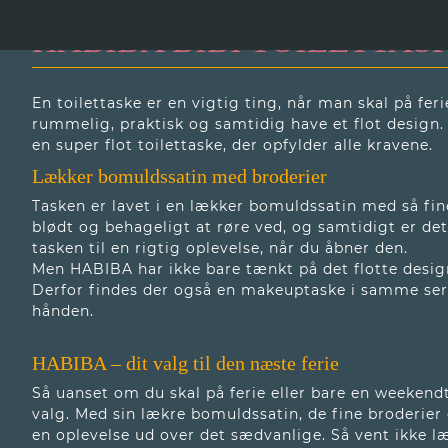
HABIBA BIBI TOILETTAS
En toilettaske er en vigtig ting, når man skal på fer
rummelig, praktisk og samtidig have et flot design
en super flot toilettaske, der opfylder alle kravene.
Lækker bomuldssatin med broderier
Tasken er lavet i en lækker bomuldssatin med så fine
blødt og behageligt at røre ved, og samtidigt er de
tasken til en rigtig oplevelse, når du åbner den.
Men HABIBA har ikke bare tænkt på det flotte desig
Derfor findes der også en makeuptaske i samme serie,
hånden.
HABIBA – dit valg til den næste ferie
Så uanset om du skal på ferie eller bare en weekend
valg. Med sin lækre bomuldssatin, de fine broderier
en oplevelse ud over det sædvanlige. Så vent ikke læ