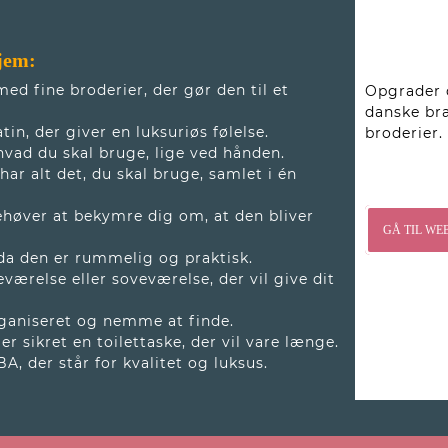
hjem:
med fine broderier, der gør den til et
Opgrader d
danske br
in, der giver en luksuriøs følelse.
broderier.
hvad du skal bruge, lige ved hånden.
ar alt det, du skal bruge, samlet i én
ehøver at bekymre dig om, at den bliver
GÅ TIL WE
, da den er rummelig og praktisk.
ærelse eller soveværelse, der vil give dit
rganiseret og nemme at finde.
 er sikret en toilettaske, der vil vare længe.
A, der står for kvalitet og luksus.