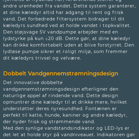
andre urenheder fra vandet. Dette system garanterer,
at dine kæledyr altid har adgang til rent og frisk
vand. Det forbedrede filtersystem bidrager til dit
kæledyrs sundhed ved at holde vandet i topkvalitet.
Den støjsvage 5V vandpumpe arbejder med en
lydstyrke på kun ≤20 dB. Dette gør, at dine kæledyr
kan drikke komfortabelt uden at blive forstyrret. Den
lydløse pumpe sikrer et roligt miljø, som fremmer
dit kæledyrs trivsel og velvære.
Dobbelt Vandgennemstrømningsdesign
Det innovative dobbelte
vandgennemstrømningsdesign efterligner den
naturlige appel af rindende vand. Dette design
opmuntrer dine kæledyr til at drikke mere, hvilket
understøtter deres nyresundhed. Fontænen er
perfekt til katte, hunde, kaniner og andre kæledyr,
der nyder frisk og strømmende vand.
Med den synlige vandstandsindikator og LED-lys er
det let at holde styr på vandniveauet. Indikatoren gør