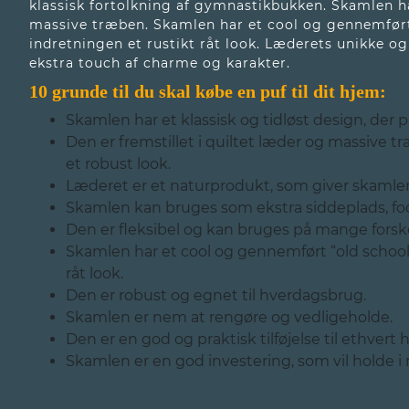
klassisk fortolkning af gymnastikbukken. Skamlen ha
massive træben. Skamlen har et cool og gennemført “
indretningen et rustikt råt look. Læderets unikke og
ekstra touch af charme og karakter.
10 grunde til du skal købe en
puf
til dit hjem:
Skamlen har et klassisk og tidløst design, der p
Den er fremstillet i quiltet læder og massive t
et robust look.
Læderet er et naturprodukt, som giver skamle
Skamlen kan bruges som ekstra siddeplads, fo
Den er fleksibel og kan bruges på mange forske
Skamlen har et cool og gennemført “old school” 
råt look.
Den er robust og egnet til hverdagsbrug.
Skamlen er nem at rengøre og vedligeholde.
Den er en god og praktisk tilføjelse til ethvert 
Skamlen er en god investering, som vil holde i