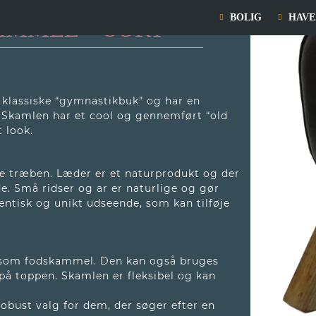
BOLIG
HAVE
AMMEL – SORT
lassiske “gymnastikbuk” og har en
. Skamlen har et cool og gennemført “old
t look.
ve træben. Læder er et naturprodukt og der
de. Små ridser og ar er naturlige og gør
tentisk og unikt udseende, som kan tilføje
r som fodskammel. Den kan også bruges
 på toppen. Skamlen er fleksibel og kan
obust valg for dem, der søger efter en