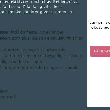
r en eksklusiv finish af quiltet læder og
old school” look, og vil tilføre
 autentiske karakter giver skamlen et
Jumper ska
robusthed.
asser ind i de fleste indretninger.
ræben, som giver den en eksklusiv finish og
n et autentisk og unikt udseende.
GÅ TIL WE
dskammel eller som et hyggeligt sofabord.
llige måder i dit hjem.
look, der tilføjer indretningen et rustikt
hjem.
 mange år.