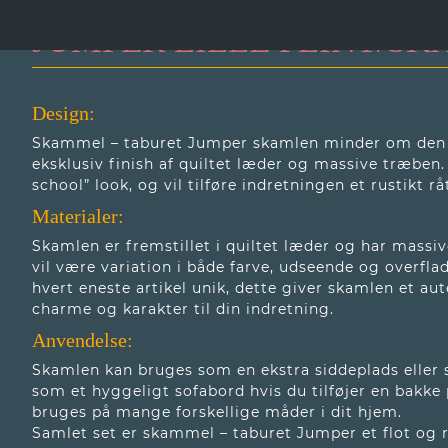
JUMPER LILLE PLINT/SK
Design:
Skammel – taburet Jumper skamlen minder om den k
eksklusiv finish af quiltet læder og massive træben
school” look, og vil tilføre indretningen et rustikt rå
Materialer:
Skamlen er fremstillet i quiltet læder og har massi
vil være variation i både farve, udseende og overfla
hvert eneste artikel unik, dette giver skamlen et au
charme og karakter til din indretning.
Anvendelse:
Skamlen kan bruges som en ekstra siddeplads elle
som et hyggeligt sofabord hvis du tilføjer en bakke
bruges på mange forskellige måder i dit hjem.
Samlet set er skammel – taburet Jumper et flot og r