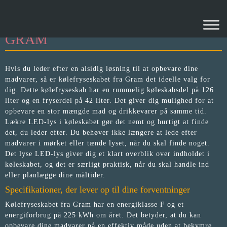
KØLEFRYSESKAB FRA
GRAM
Hvis du leder efter en alsidig løsning til at opbevare dine
madvarer, så er kølefryseskabet fra Gram det ideelle valg for
dig. Dette kølefryseskab har en rummelig køleskabsdel på 126
liter og en fryserdel på 42 liter. Det giver dig mulighed for at
opbevare en stor mængde mad og drikkevarer på samme tid.
Lækre LED-lys i køleskabet gør det nemt og hurtigt at finde
det, du leder efter. Du behøver ikke længere at lede efter
madvarer i mørket eller tænde lyset, når du skal finde noget.
Det lyse LED-lys giver dig et klart overblik over indholdet i
køleskabet, og det er særligt praktisk, når du skal handle ind
eller planlægge dine måltider.
Specifikationer, der lever op til dine forventninger
Kølefryseskabet fra Gram har en energiklasse F og et
energiforbrug på 225 kWh om året. Det betyder, at du kan
opbevare dine madvarer på en effektiv måde uden at bekymre