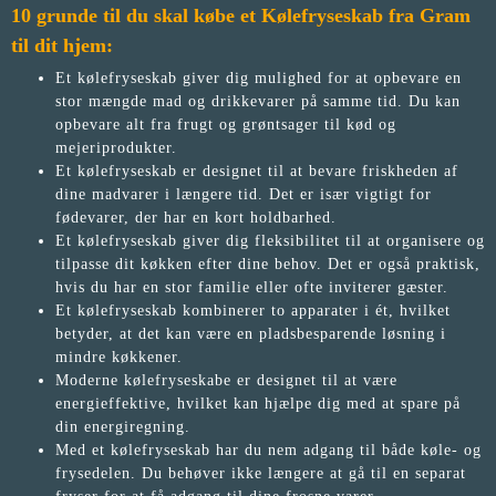
10 grunde til du skal købe et Kølefryseskab fra Gram
til dit hjem:
Et kølefryseskab giver dig mulighed for at opbevare en
stor mængde mad og drikkevarer på samme tid. Du kan
opbevare alt fra frugt og grøntsager til kød og
mejeriprodukter.
Et kølefryseskab er designet til at bevare friskheden af
dine madvarer i længere tid. Det er især vigtigt for
fødevarer, der har en kort holdbarhed.
Et kølefryseskab giver dig fleksibilitet til at organisere og
tilpasse dit køkken efter dine behov. Det er også praktisk,
hvis du har en stor familie eller ofte inviterer gæster.
Et kølefryseskab kombinerer to apparater i ét, hvilket
betyder, at det kan være en pladsbesparende løsning i
mindre køkkener.
Moderne kølefryseskabe er designet til at være
energieffektive, hvilket kan hjælpe dig med at spare på
din energiregning.
Med et kølefryseskab har du nem adgang til både køle- og
frysedelen. Du behøver ikke længere at gå til en separat