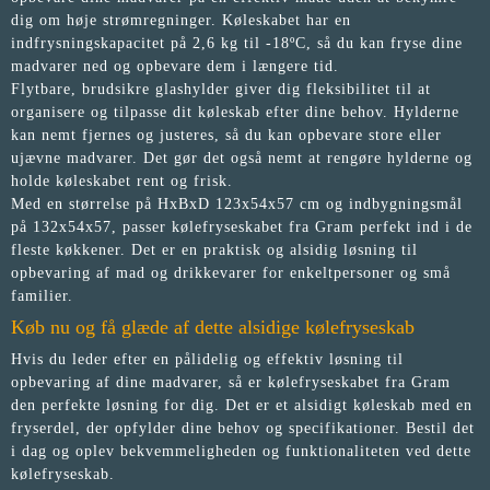
dig om høje strømregninger. Køleskabet har en
indfrysningskapacitet på 2,6 kg til -18ºC, så du kan fryse dine
madvarer ned og opbevare dem i længere tid.
Flytbare, brudsikre glashylder giver dig fleksibilitet til at
organisere og tilpasse dit køleskab efter dine behov. Hylderne
kan nemt fjernes og justeres, så du kan opbevare store eller
ujævne madvarer. Det gør det også nemt at rengøre hylderne og
holde køleskabet rent og frisk.
Med en størrelse på HxBxD 123x54x57 cm og indbygningsmål
på 132x54x57, passer kølefryseskabet fra Gram perfekt ind i de
fleste køkkener. Det er en praktisk og alsidig løsning til
opbevaring af mad og drikkevarer for enkeltpersoner og små
familier.
Køb nu og få glæde af dette alsidige kølefryseskab
Hvis du leder efter en pålidelig og effektiv løsning til
opbevaring af dine madvarer, så er kølefryseskabet fra Gram
den perfekte løsning for dig. Det er et alsidigt køleskab med en
fryserdel, der opfylder dine behov og specifikationer. Bestil det
i dag og oplev bekvemmeligheden og funktionaliteten ved dette
kølefryseskab.