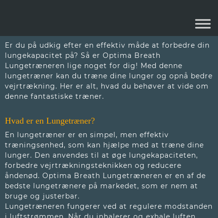
LUNGETRÆNER
Er du på udkig efter en effektiv måde at forbedre din
lungekapacitet på? Så er Optima Breath
Lungetræneren lige noget for dig! Med denne
lungetræner kan du træne dine lunger og opnå bedre
vejrtrækning. Her er alt, hvad du behøver at vide om
denne fantastiske træner.
Hvad er en Lungetræner?
En lungetræner er en simpel, men effektiv
træningsenhed, som kan hjælpe med at træne dine
lunger. Den anvendes til at øge lungekapaciteten,
forbedre vejrtrækningsteknikken og reducere
åndenød. Optima Breath Lungetræneren er en af de
bedste lungetrænere på markedet, som er nem at
bruge og justerbar.
Lungetræneren fungerer ved at regulere modstanden
i luftstrømmen. Når du inhalerer og exhale luften