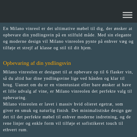
MILANO VINREOL
En Milano vinreol er det ultimative møbel til dig, der ønsker at
opbevare din yndlingsvin på en stilfuld måde. Med sin elegante
og moderne design vil Milano vinreolen pynte på enhver væg og
tilføje et strejf af klasse og stil til dit hjem.
Opbevaring af din yndlingsvin
Milano vinreolen er designet til at opbevare op til 6 flasker vin,
så du altid har dine yndlingsvine lige ved hånden og klar til
brug. Uanset om du er en vinentusiast eller bare ønsker at have
et lille udvalg af vine, er Milano vinreolen det perfekte valg til
opbevaring.
Milano vinreolen er lavet i massiv hvid olieret egetræ, som
giver en smuk og naturlig finish. Det minimalistiske design gør
det til det perfekte møbel til enhver moderne indretning, og de
rene linjer og enkle form vil tilføje et sofistikeret touch til
ethvert rum.