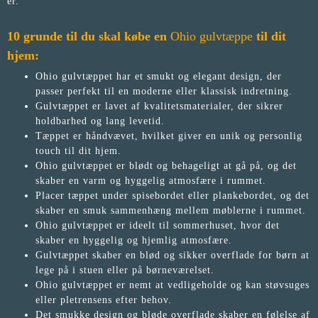
er.
10 grunde til du skal købe en
Ohio gulvtæppe
til dit
hjem:
Ohio gulvtæppet har et smukt og elegant design, der
passer perfekt til en moderne eller klassisk indretning.
Gulvtæppet er lavet af kvalitetsmaterialer, der sikrer
holdbarhed og lang levetid.
Tæppet er håndvævet, hvilket giver en unik og personlig
touch til dit hjem.
Ohio gulvtæppet er blødt og behageligt at gå på, og det
skaber en varm og hyggelig atmosfære i rummet.
Placer tæppet under spisebordet eller plankebordet, og det
skaber en smuk sammenhæng mellem møblerne i rummet.
Ohio gulvtæppet er ideelt til sommerhuset, hvor det
skaber en hyggelig og hjemlig atmosfære.
Gulvtæppet skaber en blød og sikker overflade for børn at
lege på i stuen eller på børneværelset.
Ohio gulvtæppet er nemt at vedligeholde og kan støvsuges
eller pletrensens efter behov.
Det smukke design og bløde overflade skaber en følelse af