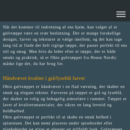
OHIO GULVTÆPPE
Når det kommer til indretning af ens hjem, kan valget af et
gulvtæppe være en svær beslutning. Der er mange forskellige
designs, farver og teksturer at vælge imellem, og det kan tage
lang tid at finde det helt rigtige tæppe, der passer perfekt til ens
stil og smag. Men hvis du leder efter et tæppe, der er både
smukt og praktisk, så er Ohio gulvtæppet fra House Nordic
måske lige det, du har brug for.
Håndvævet kvalitet i grå/lyseblå farver
Ohio gulvtæppet er håndvævet i en flad vævning, der skaber en
smuk og elegant tekstur. Farverne på tæppet er grå og lyseblå,
der skaber en rolig og behagelig atmosfære i rummet. Tæppet er
lavet af kvalitetsmaterialer, der sikrer en lang levetid og
holdbarhed.
Ohio gulvtæppet er perfekt til at skabe en smuk helhed i
spisestuen. Det kan nemt placeres under spisebordet eller
plankebordet og giver et elegant og stilfuldt look. Gulvtæppet