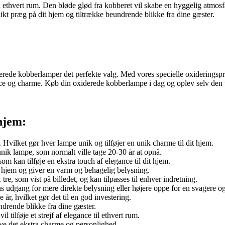
il ethvert rum. Den bløde glød fra kobberet vil skabe en hyggelig atmos
t præg på dit hjem og tiltrække beundrende blikke fra dine gæster.
iderede kobberlamper det perfekte valg. Med vores specielle oxiderings
egance og charme. Køb din oxiderede kobberlampe i dag og oplev selv den
 hjem:
Hvilket gør hver lampe unik og tilføjer en unik charme til dit hjem.
nik lampe, som normalt ville tage 20-30 år at opnå.
m kan tilføje en ekstra touch af elegance til dit hjem.
t hjem og giver en varm og behagelig belysning.
re, som vist på billedet, og kan tilpasses til enhver indretning.
 udgang for mere direkte belysning eller højere oppe for en svagere o
år, hvilket gør det til en god investering.
drende blikke fra dine gæster.
tilføje et strejf af elegance til ethvert rum.
ive det ekstra charme og personlighed.