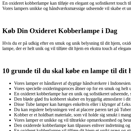
En oxideret kobberlampe kan tilføje en elegant og sofistikeret touch t
Vores lampers unikke og håndværksmæssige udseende vil skabe et unik
Køb Din Oxideret Kobberlampe i Dag
Hvis du er på udkig efter en smuk og unik belysning til dit hjem, ox
lampe, der er helt unik og vil tilføre dit hjem en ekstra touch af el
10 grunde til du skal købe en
lampe
til dit
Vores lamper er håndlavet af dygtige håndværkere i Indonesien. 
Vores specielle oxideringsproces åbner op for en smuk og helt u
En oxideret kobberlampe har en unik og sofistikeret udseende, so
Den bløde glød fra kobberet skaber en hyggelig atmosfære i di
Disse Tube lamper kan hænges enkeltvis eller i klynger af f.eks. t
Du kan regulere belysningen ved at placere pæren tæt på Tubens
Kobber er et holdbart materiale, som vil holde sig smukt i mange 
Vores lamper er unikke og vil tiltrække opmærksomhed og beun
Den oxiderede kobberlampe kan tilpasses enhver indretning og vil 
En oxideret kobberlampe vil tilføre dit hjem et unikt præg og g