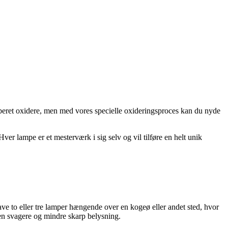
beret oxidere, men med vores specielle oxideringsproces kan du nyde
r lampe er et mesterværk i sig selv og vil tilføre en helt unik
ave to eller tre lamper hængende over en kogeø eller andet sted, hvor
 en svagere og mindre skarp belysning.