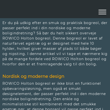
ROWICO BOGREOL
Er du på udkig efter en smuk og praktisk bogreol, der
passer perfekt ind i din nordiske og moderne
boligindretning? Så bør du helt sikkert overveje
ROWICO Holton bogreol. Denne bogreol er lavet af
naturfarvet egetræ og er designet med hele 10
hylder, hvilket giver masser af plads til både bøger
og nipsting. I denne artikel vil vi tage et nærmere kig
på de mange fordele ved ROWICO Holton bogreol og
hvorfor den er et fremragende valg til din bolig.
Nordisk og moderne design
ROWICO Holton bogreol er ikke blot en funktionel
opbevaringsløsning, men også et smukt
designelement, der passer perfekt ind i den moderne
nordiske boligindretning. Den enkle og
minimalistiske stil kombineret med det smukke
egetræ gør, at denne bogreol vil passe perfekt ind i