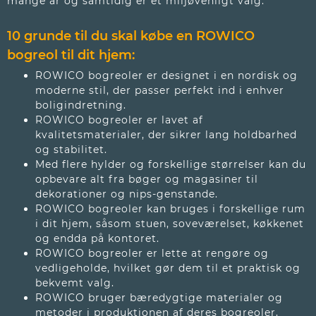
mange år og samtidig er et miljøvenligt valg.
10 grunde til du skal købe en ROWICO
bogreol
til dit hjem:
ROWICO bogreoler er designet i en nordisk og
moderne stil, der passer perfekt ind i enhver
boligindretning.
ROWICO bogreoler er lavet af
kvalitetsmaterialer, der sikrer lang holdbarhed
og stabilitet.
Med flere hylder og forskellige størrelser kan du
opbevare alt fra bøger og magasiner til
dekorationer og nips-genstande.
ROWICO bogreoler kan bruges i forskellige rum
i dit hjem, såsom stuen, soveværelset, køkkenet
og endda på kontoret.
ROWICO bogreoler er lette at rengøre og
vedligeholde, hvilket gør dem til et praktisk og
bekvemt valg.
ROWICO bruger bæredygtige materialer og
metoder i produktionen af deres bogreoler,