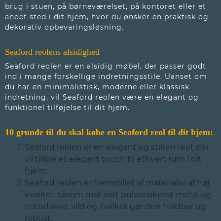
brug i stuen, på børneværelset, på kontoret eller et
andet sted i dit hjem, hvor du ønsker en praktisk og
dekorativ opbevaringsløsning.
Seaford reolens alsidighed
Seaford reolen er en alsidig møbel, der passer godt
ind i mange forskellige indretningsstile. Uanset om
du har en minimalistisk, moderne eller klassisk
indretning, vil Seaford reolen være en elegant og
funktionel tilføjelse til dit hjem.
10 grunde til du skal købe en Seaford reol til dit hjem:
Seaford reolen er en elegant og stilren reol, der
vil tilføje et elegant touch til ethvert rum i dit
hjem.
Seaford reolen er fremstillet af materialer af høj
kvalitet, såsom mat sort pulverlakeret metal og
naturfarvet vild eg, hvilket gør den holdbar og
robust.