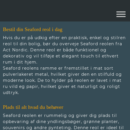
SEAFORD REOL
Bestil din Seaford reol i dag
Hvis du er på udkig efter en praktisk, enkel og stilren
reol til din bolig, bør du overveje Seaford reolen fra
Act Nordic. Denne reol er både funktionel og
dekorativ og vil tilføje et elegant touch til ethvert
rum i dit hjem.
Seaford reolens ramme er fremstillet i mat sort
pulverlakeret metal, hvilket giver den en stilfuld og
moderne look. De to hylder på reolen er lavet i mat
ru vild eg papir, hvilket giver et naturligt og roligt
udtryk.
Plads til alt hvad du behøver
Seaford reolen er rummelig og giver dig plads til
opbevaring af dine yndlingsbøger, grønne planter,
souvenirs og andre pynteting. Denne reol er ideel til