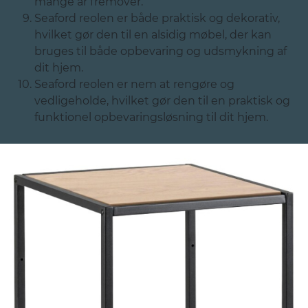
mange år fremover.
Seaford reolen er både praktisk og dekorativ,
hvilket gør den til en alsidig møbel, der kan
bruges til både opbevaring og udsmykning af
dit hjem.
Seaford reolen er nem at rengøre og
vedligeholde, hvilket gør den til en praktisk og
funktionel opbevaringsløsning til dit hjem.