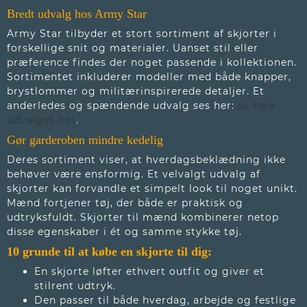
Bredt udvalg hos Army Star
Army Star tilbyder et stort sortiment af skjorter i
forskellige snit og materialer. Uanset stil eller
præference findes der noget passende i kollektionen.
Sortimentet inkluderer modeller med både knapper,
brystlommer og militærinspirerede detaljer. Et
anderledes og spændende udvalg ses her:
se hele
udvalget her
.
Gør garderoben mindre kedelig
Deres sortiment viser, at hverdagsbeklædning ikke
behøver være ensformig. Et velvalgt udvalg af
skjorter kan forvandle et simpelt look til noget unikt.
Mænd fortjener tøj, der både er praktisk og
udtryksfuldt. Skjorter til mænd kombinerer netop
disse egenskaber i ét og samme stykke tøj.
10 grunde til at købe en skjorte til dig:
En skjorte løfter ethvert outfit og giver et
stilrent udtryk.
Den passer til både hverdag, arbejde og festlige