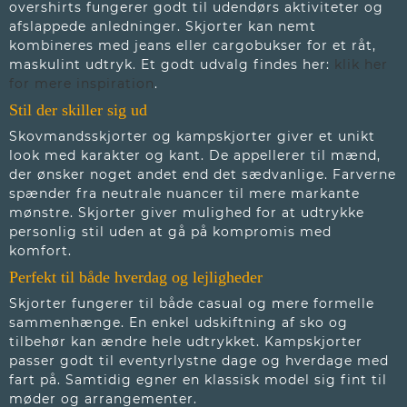
overshirts fungerer godt til udendørs aktiviteter og
afslappede anledninger. Skjorter kan nemt
kombineres med jeans eller cargobukser for et råt,
maskulint udtryk. Et godt udvalg findes her:
klik her
for mere inspiration
.
Stil der skiller sig ud
Skovmandsskjorter og kampskjorter giver et unikt
look med karakter og kant. De appellerer til mænd,
der ønsker noget andet end det sædvanlige. Farverne
spænder fra neutrale nuancer til mere markante
mønstre. Skjorter giver mulighed for at udtrykke
personlig stil uden at gå på kompromis med
komfort.
Perfekt til både hverdag og lejligheder
Skjorter fungerer til både casual og mere formelle
sammenhænge. En enkel udskiftning af sko og
tilbehør kan ændre hele udtrykket. Kampskjorter
passer godt til eventyrlystne dage og hverdage med
fart på. Samtidig egner en klassisk model sig fint til
møder og arrangementer.