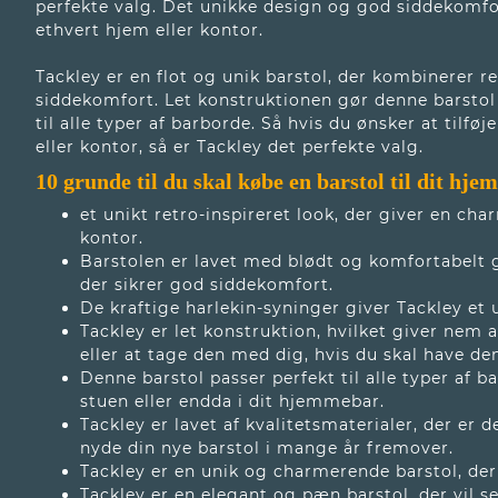
perfekte valg. Det unikke design og god siddekomfor
ethvert hjem eller kontor.
Tackley er en flot og unik barstol, der kombinerer 
siddekomfort. Let konstruktionen gør denne barstol 
til alle typer af barborde. Så hvis du ønsker at tilf
eller kontor, så er Tackley det perfekte valg.
10 grunde til du skal købe en
barstol
til dit hjem
et unikt retro-inspireret look, der giver en cha
kontor.
Barstolen er lavet med blødt og komfortabelt 
der sikrer god siddekomfort.
De kraftige harlekin-syninger giver Tackley et
Tackley er let konstruktion, hvilket giver nem 
eller at tage den med dig, hvis du skal have de
Denne barstol passer perfekt til alle typer af 
stuen eller endda i dit hjemmebar.
Tackley er lavet af kvalitetsmaterialer, der er d
nyde din nye barstol i mange år fremover.
Tackley er en unik og charmerende barstol, der 
Tackley er en elegant og pæn barstol, der vil s