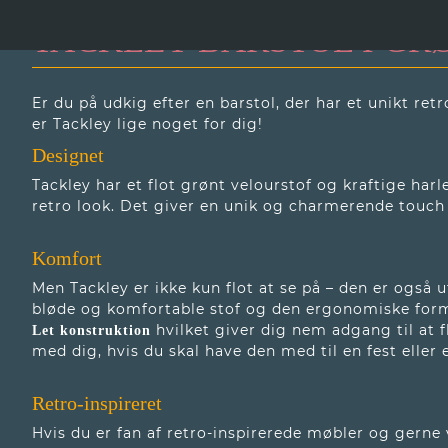
TACKLEY BARSTOL I GR
Er du på udkig efter en barstol, der har et unikt re
er Tackley lige noget for dig!
Designet
Tackley har et flot grønt velourstof og kraftige har
retro look. Det giver en unik og charmerende touch t
Komfort
Men Tackley er ikke kun flot at se på – den er også u
bløde og komfortable stof og den ergonomiske for
hvilket giver dig nem adgang til at f
Let konstruktion
med dig, hvis du skal have den med til en fest eller
Retro-inspireret
Hvis du er fan af retro-inspirerede møbler og gerne 