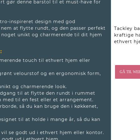
t gør denne barstol til et must-have for
retro-inspireret design med god
nem at flytte rundt, og den passer perfekt
Tackley ba
øje noget unikt og charmerende til dit hjem
kraftige h
ethvert hj
:
rmerende touch til ethvert hjem eller
GÅ TIL WE
grønt velourstof og en ergonomisk form,
 unikt og charmerende look.
adgang til at flytte den rundt i rummet
n med til en fest eller et arrangement.
barborde, så du kan bruge den i køkkenet,
esignet til at holde i mange år, så du kan
vil se godt ud i ethvert hjem eller kontor.
e godt ud i ethvert hjem.