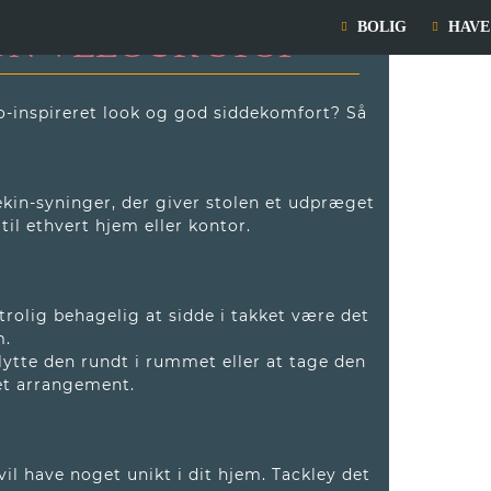
BOLIG
HAVE
ØN VELOUR STOF
tro-inspireret look og god siddekomfort? Så
lekin-syninger, der giver stolen et udpræget
il ethvert hjem eller kontor.
trolig behagelig at sidde i takket være det
m.
lytte den rundt i rummet eller at tage den
 et arrangement.
vil have noget unikt i dit hjem. Tackley det