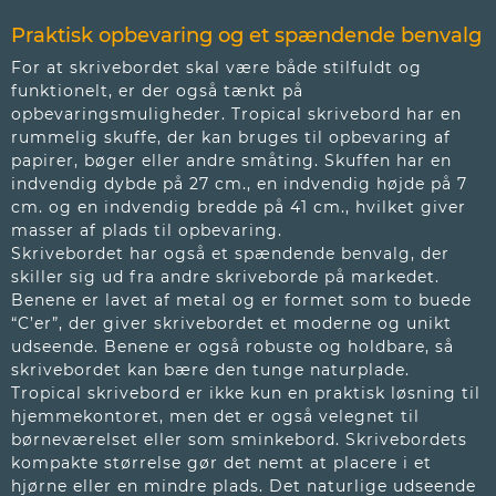
Praktisk opbevaring og et spændende benvalg
For at skrivebordet skal være både stilfuldt og
funktionelt, er der også tænkt på
opbevaringsmuligheder. Tropical skrivebord har en
rummelig skuffe, der kan bruges til opbevaring af
papirer, bøger eller andre småting. Skuffen har en
indvendig dybde på 27 cm., en indvendig højde på 7
cm. og en indvendig bredde på 41 cm., hvilket giver
masser af plads til opbevaring.
Skrivebordet har også et spændende benvalg, der
skiller sig ud fra andre skriveborde på markedet.
Benene er lavet af metal og er formet som to buede
“C’er”, der giver skrivebordet et moderne og unikt
udseende. Benene er også robuste og holdbare, så
skrivebordet kan bære den tunge naturplade.
Tropical skrivebord er ikke kun en praktisk løsning til
hjemmekontoret, men det er også velegnet til
børneværelset eller som sminkebord. Skrivebordets
kompakte størrelse gør det nemt at placere i et
hjørne eller en mindre plads. Det naturlige udseende