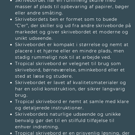
Skrivebordet har en rummelig skuffe med
masser af plads til opbevaring af papirer, bøger
eller andre småting.
Skrivebordets ben er formet som to buede
“C’er”, der skiller sig ud fra andre skriveborde på
markedet og giver skrivebordet et moderne og
unikt udseende.
Skrivebordet er kompakt i størrelse og nemt at
placere i et hjørne eller en mindre plads, men
stadig rummeligt nok til at arbejde ved.
Tropical skrivebord er velegnet til brug som
skrivebord, børneværelse, sminkebord eller et
sted at læse og studere.
Skrivebordet er lavet af kvalitetsmaterialer og
har en solid konstruktion, der sikrer langvarig
brug.
Tropical skrivebord er nemt at samle med klare
og detaljerede instruktioner.
Skrivebordets naturlige udseende og unikke
benvalg gør det til en stilfuld tilføjelse til
enhver indretning.
Tropical skrivebord er en prisvenlig løsning, der