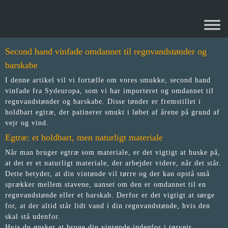
VINTØNDE
Second hand vinfade omdannet til regnvandstønder og
barskabe
I denne artikel vil vi fortælle om vores smukke, second hand
vinfade fra Sydeuropa, som vi har importeret og omdannet til
regnvandstønder og barskabe. Disse tønder er fremstillet i
holdbart egtræ, der patinerer smukt i løbet af årene på grund af
vejr og vind.
Egtræ: et holdbart, men naturligt materiale
Når man bruger egtræ som materiale, er det vigtigt at huske på,
at det er et naturligt materiale, der arbejder videre, når det står.
Dette betyder, at din vintønde vil tørre og der kan opstå små
sprækker mellem stavene, uanset om den er omdannet til en
regnvandstønde eller et barskab. Derfor er det vigtigt at sørge
for, at der altid står lidt vand i din regnvandstønde, hvis den
skal stå udenfor.
Hvis du ønsker at bruge din vintønde indenfor i tørvejr,