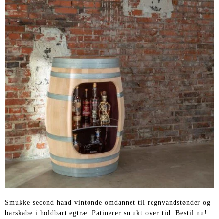
Smukke second hand vintønde omdannet til regnvandstønder og
barskabe i holdbart egtræ. Patinerer smukt over tid. Bestil nu!