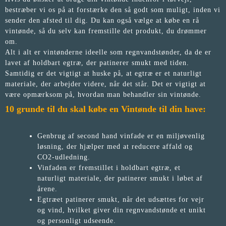
bestræber vi os på at forstærke den så godt som muligt, inden vi
sender den afsted til dig. Du kan også vælge at købe en rå
vintønde, så du selv kan fremstille det produkt, du drømmer
om.
Alt i alt er vintønderne ideelle som regnvandstønder, da de er
lavet af holdbart egtræ, der patinerer smukt med tiden.
Samtidig er det vigtigt at huske på, at egtræ er et naturligt
materiale, der arbejder videre, når det står. Det er vigtigt at
være opmærksom på, hvordan man behandler sin vintønde.
10 grunde til du skal købe en Vintønde til din have:
Genbrug af second hand vinfade er en miljøvenlig
løsning, der hjælper med at reducere affald og
CO2-udledning.
Vinfaden er fremstillet i holdbart egtræ, et
naturligt materiale, der patinerer smukt i løbet af
årene.
Egtræet patinerer smukt, når det udsættes for vejr
og vind, hvilket giver din regnvandstønde et unikt
og personligt udseende.