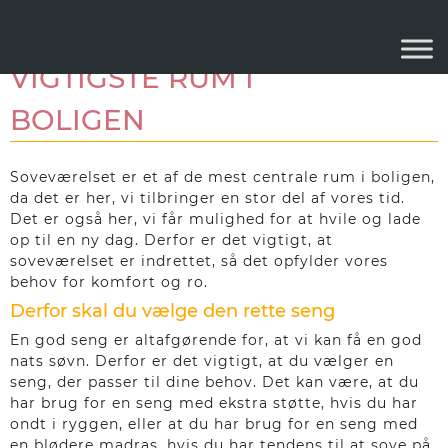
SOVEVÆRELSET - DET
VIGTIGSTE RUM I
BOLIGEN
Soveværelset er et af de mest centrale rum i boligen,
da det er her, vi tilbringer en stor del af vores tid.
Det er også her, vi får mulighed for at hvile og lade
op til en ny dag. Derfor er det vigtigt, at
soveværelset er indrettet, så det opfylder vores
behov for komfort og ro.
Derfor skal du vælge den rette seng
En god seng er altafgørende for, at vi kan få en god
nats søvn. Derfor er det vigtigt, at du vælger en
seng, der passer til dine behov. Det kan være, at du
har brug for en seng med ekstra støtte, hvis du har
ondt i ryggen, eller at du har brug for en seng med
en blødere madras, hvis du har tendens til at sove på